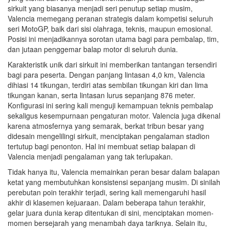
sirkuit yang biasanya menjadi seri penutup setiap musim,
Valencia memegang peranan strategis dalam kompetisi seluruh
seri MotoGP, baik dari sisi olahraga, teknis, maupun emosional.
Posisi ini menjadikannya sorotan utama bagi para pembalap, tim,
dan jutaan penggemar balap motor di seluruh dunia.
Karakteristik unik dari sirkuit ini memberikan tantangan tersendiri
bagi para peserta. Dengan panjang lintasan 4,0 km, Valencia
dihiasi 14 tikungan, terdiri atas sembilan tikungan kiri dan lima
tikungan kanan, serta lintasan lurus sepanjang 876 meter.
Konfigurasi ini sering kali menguji kemampuan teknis pembalap
sekaligus kesempurnaan pengaturan motor. Valencia juga dikenal
karena atmosfernya yang semarak, berkat tribun besar yang
didesain mengelilingi sirkuit, menciptakan pengalaman stadion
tertutup bagi penonton. Hal ini membuat setiap balapan di
Valencia menjadi pengalaman yang tak terlupakan.
Tidak hanya itu, Valencia memainkan peran besar dalam balapan
ketat yang membutuhkan konsistensi sepanjang musim. Di sinilah
perebutan poin terakhir terjadi, sering kali memengaruhi hasil
akhir di klasemen kejuaraan. Dalam beberapa tahun terakhir,
gelar juara dunia kerap ditentukan di sini, menciptakan momen-
momen bersejarah yang menambah daya tariknya. Selain itu,