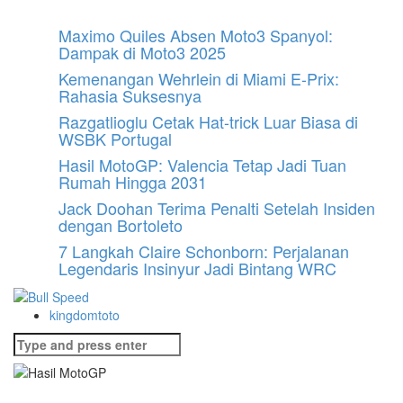
Skip
Maximo Quiles Absen Moto3 Spanyol:
to
Dampak di Moto3 2025
content
Kemenangan Wehrlein di Miami E-Prix:
Rahasia Suksesnya
Razgatlioglu Cetak Hat-trick Luar Biasa di
WSBK Portugal
Hasil MotoGP: Valencia Tetap Jadi Tuan
Rumah Hingga 2031
Jack Doohan Terima Penalti Setelah Insiden
dengan Bortoleto
7 Langkah Claire Schonborn: Perjalanan
Legendaris Insinyur Jadi Bintang WRC
kingdomtoto
Search
for: