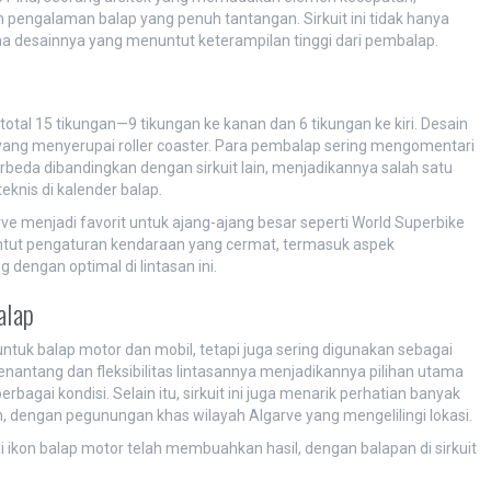
 pengalaman balap yang penuh tantangan. Sirkuit ini tidak hanya
ena desainnya yang menuntut keterampilan tinggi dari pembalap.
total 15 tikungan—9 tikungan ke kanan dan 6 tikungan ke kiri. Desain
yang menyerupai roller coaster. Para pembalap sering mengomentari
rbeda dibandingkan dengan sirkuit lain, menjadikannya salah satu
eknis di kalender balap.
ve menjadi favorit untuk ajang-ajang besar seperti World Superbike
ntut pengaturan kendaraan yang cermat, termasuk aspek
 dengan optimal di lintasan ini.
alap
 untuk balap motor dan mobil, tetapi juga sering digunakan sebagai
nantang dan fleksibilitas lintasannya menjadikannya pilihan utama
agai kondisi. Selain itu, sirkuit ini juga menarik perhatian banyak
engan pegunungan khas wilayah Algarve yang mengelilingi lokasi.
 ikon balap motor telah membuahkan hasil, dengan balapan di sirkuit