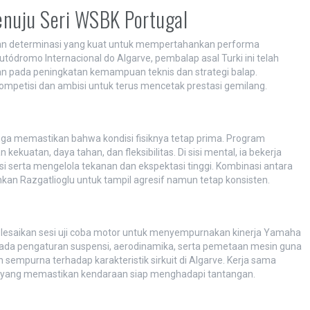
enuju Seri WSBK Portugal
gan determinasi yang kuat untuk mempertahankan performa
tódromo Internacional do Algarve, pembalap asal Turki ini telah
kan pada peningkatan kemampuan teknis dan strategi balap.
mpetisi dan ambisi untuk terus mencetak prestasi gemilang.
i juga memastikan bahwa kondisi fisiknya tetap prima. Program
kuatan, daya tahan, dan fleksibilitas. Di sisi mental, ia bekerja
 serta mengelola tekanan dan ekspektasi tinggi. Kombinasi antara
kan Razgatlioglu untuk tampil agresif namun tetap konsisten.
yelesaikan sesi uji coba motor untuk menyempurnakan kinerja Yamaha
 pada pengaturan suspensi, aerodinamika, serta pemetaan mesin guna
mpurna terhadap karakteristik sirkuit di Algarve. Kerja sama
g yang memastikan kendaraan siap menghadapi tantangan.