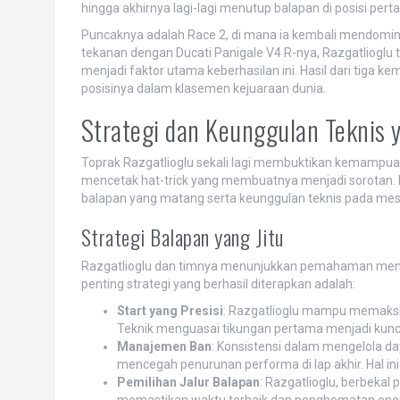
hingga akhirnya lagi-lagi menutup balapan di posisi pert
Puncaknya adalah Race 2, di mana ia kembali mendomin
tekanan dengan Ducati Panigale V4 R-nya, Razgatlioglu
menjadi faktor utama keberhasilan ini. Hasil dari tiga 
posisinya dalam klasemen kejuaraan dunia.
Strategi dan Keunggulan Tekni
Toprak Razgatlioglu sekali lagi membuktikan kemampua
mencetak hat-trick yang membuatnya menjadi sorotan. Ke
balapan yang matang serta keunggulan teknis pada mesin
Strategi Balapan yang Jitu
Razgatlioglu dan timnya menunjukkan pemahaman mendal
penting strategi yang berhasil diterapkan adalah:
Start yang Presisi
: Razgatlioglu mampu memaksima
Teknik menguasai tikungan pertama menjadi kunc
Manajemen Ban
: Konsistensi dalam mengelola da
mencegah penurunan performa di lap akhir. Hal ini
Pemilihan Jalur Balapan
: Razgatlioglu, berbekal
memastikan waktu terbaik dan penghematan ener