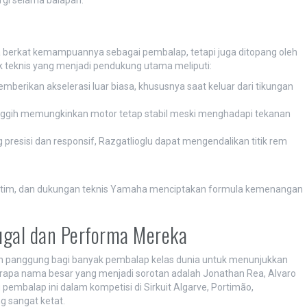
a berkat kemampuannya sebagai pembalap, tetapi juga ditopang oleh
 teknis yang menjadi pendukung utama meliputi:
erikan akselerasi luar biasa, khususnya saat keluar dari tikungan
anggih memungkinkan motor tetap stabil meski menghadapi tekanan
resisi dan responsif, Razgatlioglu dapat mengendalikan titik rem
 tim, dan dukungan teknis Yamaha menciptakan formula kemenangan
gal dan Performa Mereka
n panggung bagi banyak pembalap kelas dunia untuk menunjukkan
berapa nama besar yang menjadi sorotan adalah Jonathan Rea, Alvaro
pembalap ini dalam kompetisi di Sirkuit Algarve, Portimão,
g sangat ketat.