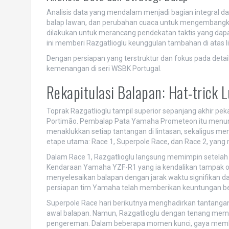
Analisis data yang mendalam menjadi bagian integral dar
balap lawan, dan perubahan cuaca untuk mengembangkan s
dilakukan untuk merancang pendekatan taktis yang dap
ini memberi Razgatlioglu keunggulan tambahan di atas l
Dengan persiapan yang terstruktur dan fokus pada detai
kemenangan di seri WSBK Portugal.
Rekapitulasi Balapan: Hat-trick L
Toprak Razgatlioglu tampil superior sepanjang akhir pek
Portimão. Pembalap Pata Yamaha Prometeon itu menunj
menaklukkan setiap tantangan di lintasan, sekaligus men
etape utama: Race 1, Superpole Race, dan Race 2, ya
Dalam Race 1, Razgatlioglu langsung memimpin setelah 
Kendaraan Yamaha YZF-R1 yang ia kendalikan tampak optima
menyelesaikan balapan dengan jarak waktu signifikan dar
persiapan tim Yamaha telah memberikan keuntungan b
Superpole Race hari berikutnya menghadirkan tantangan 
awal balapan. Namun, Razgatlioglu dengan tenang mem
pengereman. Dalam beberapa momen kunci, gaya membal