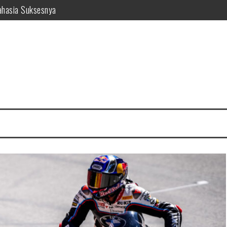
ahasia Suksesnya
 di WSBK Portugal
 Rumah Hingga 2031
en dengan Bortoleto
Legendaris Insinyur Jadi Bintang WRC
mpak di Moto3 2025