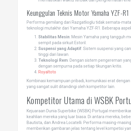
Keunggulan Teknis Motor Yamaha YZF-R1
Performa gemilang dari Razgatlioglu tidak semata-mat
teknologi mutakhir dari Yamaha YZF-R1. Beberapa aspek
Stabilitas Mesin
: Mesin Yamaha yang tangguh memb
sempit pada sirkuit Estoril.
Suspensi yang Adaptif
: Sistem suspensi yang c
tinggi dari lawan.
Teknologi Rem
: Dengan sistem pengereman yang p
dengan sempurna pada setiap tikungan kritis.
Royaltoto
Kombinasi kemampuan pribadi, komunikasi erat dengan
yang sangat sulit ditandingi oleh kompetitor lain.
Kompetitor Utama di WSBK Portu
Kejuaraan Dunia Superbike (WSBK) Portugal memberika
keahlian mereka yang luar biasa. Di antara mereka, be
Bautista, dan Andrea Locatelli. Performa masing-masing 
memberikan gambaran jelas tentang level kompetisi yan