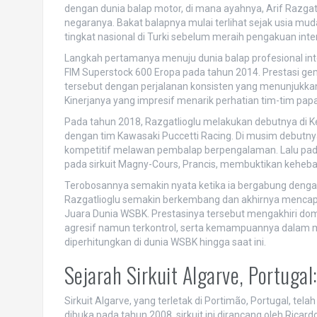
dengan dunia balap motor, di mana ayahnya, Arif Razgatli
negaranya. Bakat balapnya mulai terlihat sejak usia mud
tingkat nasional di Turki sebelum meraih pengakuan inte
Langkah pertamanya menuju dunia balap profesional int
FIM Superstock 600 Eropa pada tahun 2014. Prestasi g
tersebut dengan perjalanan konsisten yang menunjukkan
Kinerjanya yang impresif menarik perhatian tim-tim papa
Pada tahun 2018, Razgatlioglu melakukan debutnya di 
dengan tim Kawasaki Puccetti Racing. Di musim debutny
kompetitif melawan pembalap berpengalaman. Lalu pa
pada sirkuit Magny-Cours, Prancis, membuktikan kehebata
Terobosannya semakin nyata ketika ia bergabung deng
Razgatlioglu semakin berkembang dan akhirnya mencapai
Juara Dunia WSBK. Prestasinya tersebut mengakhiri dom
agresif namun terkontrol, serta kemampuannya dalam me
diperhitungkan di dunia WSBK hingga saat ini.
Sejarah Sirkuit Algarve, Portuga
Sirkuit Algarve, yang terletak di Portimão, Portugal, tela
dibuka pada tahun 2008, sirkuit ini dirancang oleh Ric