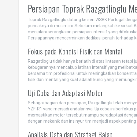
Persiapan Toprak Razgatlioglu M
Toprak Razgatlioglu datang ke seri WSBK Portugal den
puncaknya di musim ini. Sebelum melangkah ke sirkuit Au
menjalani serangkaian persiapan intensif yang difokus
Persiapannya mencerminkan dedikasi penuh terhadap ko
Fokus pada Kondisi Fisik dan Mental
Razgatlioglu tidak hanya berlatih di atas lintasan tetap
kebugarannya mencakup latihan intensif yang melibatkan ke
bersama tim profesional untuk meningkatkan konsentrasi
fisik dan mental yang kuat adalah kunci yang memungkin
Uji Coba dan Adaptasi Motor
Sebagai bagian dari persiapan, Razgatlioglu telah men
YZF-R1 yang menjadi andalannya. Uji coba ini berfokus
memastikan motor tersebut mampu beradaptasi dengan se
dengan mekanik dan insinyur tim menjadi aspek pentin
Analisis Data dan Strategi Balap