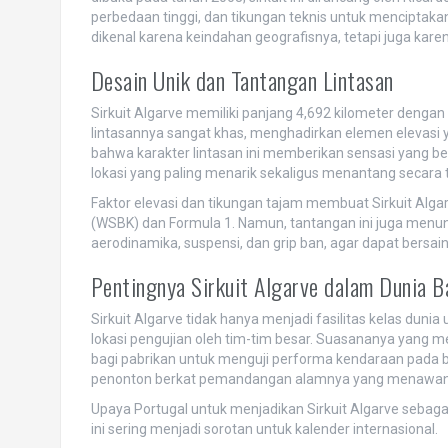
perbedaan tinggi, dan tikungan teknis untuk menciptakan
dikenal karena keindahan geografisnya, tetapi juga kar
Desain Unik dan Tantangan Lintasan
Sirkuit Algarve memiliki panjang 4,692 kilometer dengan 
lintasannya sangat khas, menghadirkan elemen elevasi 
bahwa karakter lintasan ini memberikan sensasi yang be
lokasi yang paling menarik sekaligus menantang secara t
Faktor elevasi dan tikungan tajam membuat Sirkuit Algar
(WSBK) dan Formula 1. Namun, tantangan ini juga menu
aerodinamika, suspensi, dan grip ban, agar dapat bersaing
Pentingnya Sirkuit Algarve dalam Dunia B
Sirkuit Algarve tidak hanya menjadi fasilitas kelas dunia
lokasi pengujian oleh tim-tim besar. Suasananya yang me
bagi pabrikan untuk menguji performa kendaraan pada berb
penonton berkat pemandangan alamnya yang menawan, d
Upaya Portugal untuk menjadikan Sirkuit Algarve sebagai
ini sering menjadi sorotan untuk kalender internasional.