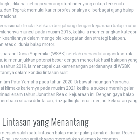
oglu, dikenal sebagai seorang stunt rider yang cukup terkenal di
a, dan Toprak memulai karier profesionalnya di berbagai ajang balap
rnasional.
ernasional dimulai ketika ia bergabung dengan kejuaraan balap motor
emilangnya muncul pada musim 2015, ketika ia memenangkan kategori
 keahliannya dalam mengelola kecepatan dan strategi balapan.
n atas di dunia balap motor.
Kejuaraan Dunia Superbike (WSBK) setelah menandatangani kontrak
a, ia menunjukkan potensi besar dengan mencetak hasil balapan yang
da tahun 2019, ia mencapai dua kemenangan perdananya di WSBK
nnya dalam kondisi lintasan sulit.
an tim Pata Yamaha pada tahun 2020. Di bawah naungan Yamaha,
 klimaks kariernya pada musim 2021 ketika ia sukses meraih gelar
inasi enam tahun Jonathan Rea di kejuaraan ini. Dengan gaya balap
mbaca situasi di lintasan, Razgatlioglu terus menjadi kekuatan yang
l: Lintasan yang Menantang
h menjadi salah satu lintasan balap motor paling ikonik di dunia. Resmi
ardo Pina, seorang arsitek yang memadukan elemen kecepatan,