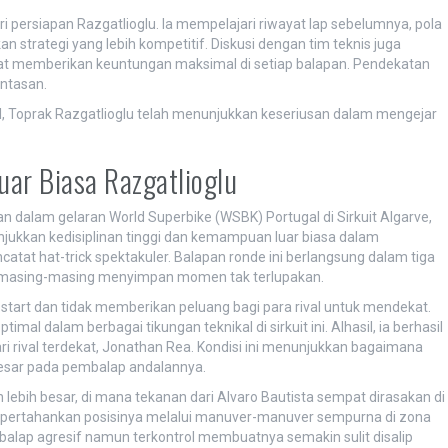
i persiapan Razgatlioglu. Ia mempelajari riwayat lap sebelumnya, pola
trategi yang lebih kompetitif. Diskusi dengan tim teknis juga
at memberikan keuntungan maksimal di setiap balapan. Pendekatan
intasan.
l, Toprak Razgatlioglu telah menunjukkan keseriusan dalam mengejar
uar Biasa Razgatlioglu
an dalam gelaran World Superbike (WSBK) Portugal di Sirkuit Algarve,
ukkan kedisiplinan tinggi dan kemampuan luar biasa dalam
catat hat-trick spektakuler. Balapan ronde ini berlangsung dalam tiga
ng masing-masing menyimpan momen tak terlupakan.
start dan tidak memberikan peluang bagi para rival untuk mendekat.
l dalam berbagai tikungan teknikal di sirkuit ini. Alhasil, ia berhasil
i rival terdekat, Jonathan Rea. Kondisi ini menunjukkan bagaimana
esar pada pembalap andalannya.
lebih besar, di mana tekanan dari Alvaro Bautista sempat dirasakan di
pertahankan posisinya melalui manuver-manuver sempurna di zona
ap agresif namun terkontrol membuatnya semakin sulit disalip