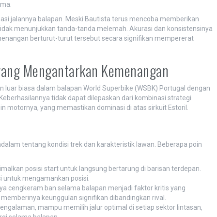
ama.
asi jalannya balapan. Meski Bautista terus mencoba memberikan
 tidak menunjukkan tanda-tanda melemah. Akurasi dan konsistensinya
kemenangan berturut-turut tersebut secara signifikan mempererat
s yang Mengantarkan Kemenangan
n luar biasa dalam balapan World Superbike (WSBK) Portugal dengan
berhasilannya tidak dapat dilepaskan dari kombinasi strategi
 motornya, yang memastikan dominasi di atas sirkuit Estoril.
am tentang kondisi trek dan karakteristik lawan. Beberapa poin
lkan posisi start untuk langsung bertarung di barisan terdepan.
i untuk mengamankan posisi.
ya cengkeram ban selama balapan menjadi faktor kritis yang
 memberinya keunggulan signifikan dibandingkan rival.
 pengalaman, mampu memilih jalur optimal di setiap sektor lintasan,
gi selama balapan.