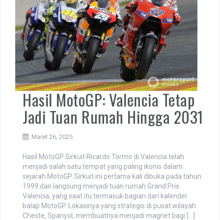
Hasil MotoGP: Valencia Tetap
Jadi Tuan Rumah Hingga 2031
Maret 26, 2025
Hasil MotoGP Sirkuit Ricardo Tormo di Valencia telah
menjadi salah satu tempat yang paling ikonis dalam
sejarah MotoGP. Sirkuit ini pertama kali dibuka pada tahun
1999 dan langsung menjadi tuan rumah Grand Prix
Valencia, yang saat itu termasuk bagian dari kalender
balap MotoGP. Lokasinya yang strategis di pusat wilayah
Cheste, Spanyol, membuatnya menjadi magnet bagi […]