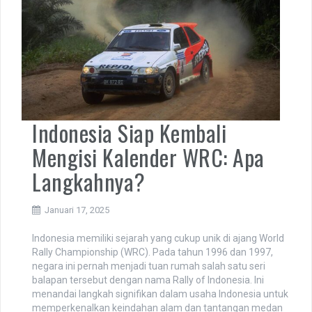
Indonesia Siap Kembali
Mengisi Kalender WRC: Apa
Langkahnya?
Januari 17, 2025
Indonesia memiliki sejarah yang cukup unik di ajang World
Rally Championship (WRC). Pada tahun 1996 dan 1997,
negara ini pernah menjadi tuan rumah salah satu seri
balapan tersebut dengan nama Rally of Indonesia. Ini
menandai langkah signifikan dalam usaha Indonesia untuk
memperkenalkan keindahan alam dan tantangan medan