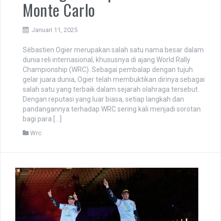
Monte Carlo
Januari 11, 2025
Sébastien Ogier merupakan salah satu nama besar dalam
dunia reli internasional, khususnya di ajang World Rally
Championship (WRC). Sebagai pembalap dengan tujuh
gelar juara dunia, Ogier telah membuktikan dirinya sebagai
salah satu yang terbaik dalam sejarah olahraga tersebut.
Dengan reputasi yang luar biasa, setiap langkah dan
pandangannya terhadap WRC sering kali menjadi sorotan
bagi para […]
Wrc