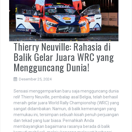
Thierry Neuville: Rahasia di
Balik Gelar Juara WRC yang
Mengguncang Dunia!
Desember 25, 2024
Sensasi menggemparkan baru saja mengguncang dunia
reli! Thierry Neuville, pembalap asal Belgia, telah berhasil
meraih gelar juara World Rally Championship (WRC) yang
sangat didambakan. Namun, di balik kemenangan yang
memukau ini, tersimpan sebuah kisah penuh perjuangan
dan tekad yang luar biasa. Pernahkah Anda
membayangkan bagaimana rasanya berada di balik