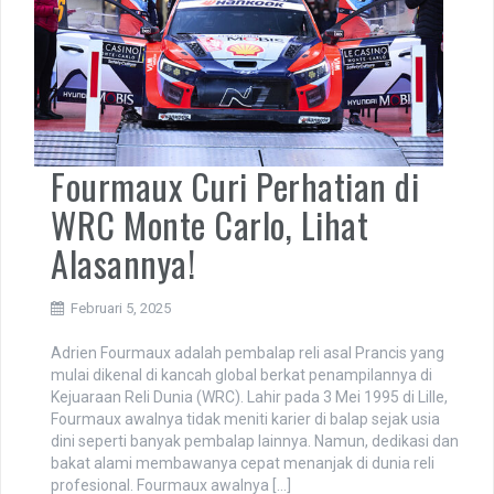
Fourmaux Curi Perhatian di
WRC Monte Carlo, Lihat
Alasannya!
Februari 5, 2025
Adrien Fourmaux adalah pembalap reli asal Prancis yang
mulai dikenal di kancah global berkat penampilannya di
Kejuaraan Reli Dunia (WRC). Lahir pada 3 Mei 1995 di Lille,
Fourmaux awalnya tidak meniti karier di balap sejak usia
dini seperti banyak pembalap lainnya. Namun, dedikasi dan
bakat alami membawanya cepat menanjak di dunia reli
profesional. Fourmaux awalnya […]