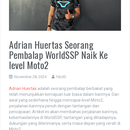
Adrian Huertas Seorang
Pembalap WorldSSP Naik Ke
level Moto2
November 28, 2024
7du50
Adrian Huertas
adalah seorang pembalap berbakat yang
telah menunjukkan kemajuan luar biasa dalam karirnya. Dari
awal yang sederhana hingga mencapai level Moto2,
perjalanan karirnya penuh dengan tantangan dan
pencapaian. Artikel ini akan membahas perjalanan karirnya,
keberhasilannya di WorldSSP, tantangan yang dihadapinya,
dukungan yang diterimanya, serta masa depan yang cerah di
Moto2.