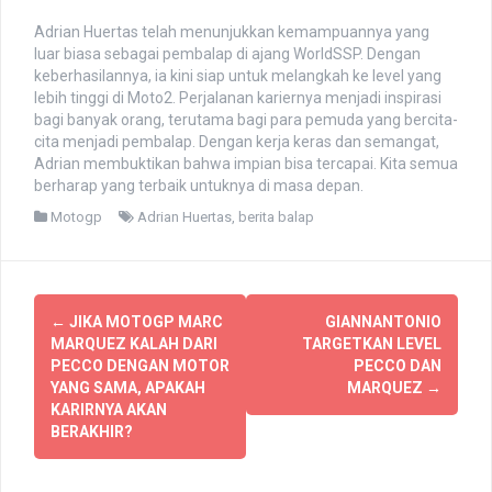
Adrian Huertas telah menunjukkan kemampuannya yang
luar biasa sebagai pembalap di ajang WorldSSP. Dengan
keberhasilannya, ia kini siap untuk melangkah ke level yang
lebih tinggi di Moto2. Perjalanan kariernya menjadi inspirasi
bagi banyak orang, terutama bagi para pemuda yang bercita-
cita menjadi pembalap. Dengan kerja keras dan semangat,
Adrian membuktikan bahwa impian bisa tercapai. Kita semua
berharap yang terbaik untuknya di masa depan.
Motogp
Adrian Huertas
,
berita balap
Post
←
JIKA MOTOGP MARC
GIANNANTONIO
navigation
MARQUEZ KALAH DARI
TARGETKAN LEVEL
PECCO DENGAN MOTOR
PECCO DAN
YANG SAMA, APAKAH
MARQUEZ
→
KARIRNYA AKAN
BERAKHIR?