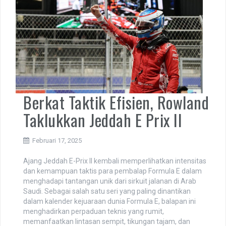
Berkat Taktik Efisien, Rowland
Taklukkan Jeddah E Prix II
Februari 17, 2025
Ajang Jeddah E-Prix II kembali memperlihatkan intensitas
dan kemampuan taktis para pembalap Formula E dalam
menghadapi tantangan unik dari sirkuit jalanan di Arab
Saudi. Sebagai salah satu seri yang paling dinantikan
dalam kalender kejuaraan dunia Formula E, balapan ini
menghadirkan perpaduan teknis yang rumit,
memanfaatkan lintasan sempit, tikungan tajam, dan